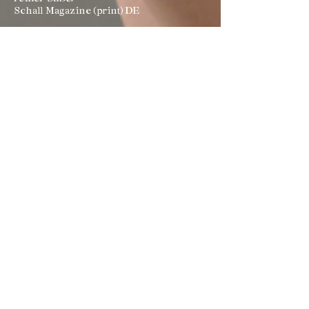
Schall Magazine (print) DE
"Ein Album, das sich nicht festnageln
lässt, das zwischen Zärtlichkeit und
Wut keinen Mittelweg finden will. Mit
"Brutal" zeigt uns Camilla Sparksss
ihre extreme Seite - mit Noise auf allen
Ebenen. Diese flamboyante Düsternis
scheint wenig politisch motiviert,
sondern eher zeitlos zu sein."
BR 2 DE
“Eine der bisher aufregendsten
experimentellen Electronic-Alben des
Jahres”
Legacy DE