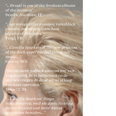
“… Brutal is one of the freshest albums
of the moment”
Sentire Ascoltare, IT
“… un voyage d’électronique vantablack
chantée. Inquiétant, tranchant,
sépulcral, fascinant.”
Tsugi, FR
“...Camilla Sparksss is the new princess
of the dark experimental electronic
music...”
Sicario, MEX
“Steeds meer publiek stroomt toe, van
jong tot oud. Ze is interessant en de
shirtjes vliegen de deur uit na afloop
van haar optreden.”
3voor12, NL
“… Camilla Sparksss’ Songs
funktionieren, weil sie darin Haltung
ihrem Konnen und ihrer Kunst
gegenüber bewahrt….”