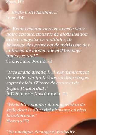
Spex, DE
“… Idylle trifft Raubtier…”
Intro, DE
“... Brutal est une oeuvre ancrée dans
notre époque, nourrie de globalisation
et de conjugaisons multiples, de
brassage des genres et de métissage des
cultures, de modernité et d’héritage
underground.”
Silence and Sound FR
“Très grand disque, [...], car, finalement,
dénué de manipulations ou d’enrobages
superficiels. Œuvre de cœur et de
tripes. Primordial !”
À Découvrir Absolument FR
“Véritable exutoire, démonstration de
style dont la diversité n’entame en rien
la cohérence.”
Mowno FR
“ Sa musique, étrange et jouissive