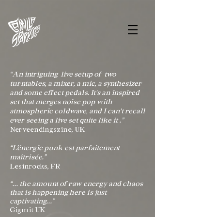
“An intriguing live setup of two
turntables, a mixer, a mic, a synthesizer
and some effect pedals. It's an inspired
set that merges noise pop with
atmospheric coldwave, and I can't recall
ever seeing a live set quite like it .”
Nerveendingszine, UK
“L’énergie punk est parfaitement
maîtrisée.”
Lesinrocks, FR
“... the amount of raw energy and chaos
that is happening here is just
captivating...”
Gigmit UK