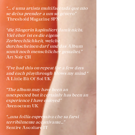
“... é uma artista multifacetada que não
se deixa prender a um só género”
Threshold Magazine SPN
“die Sängerin kapituliert damit nicht.
Viel eher ist es die eigene
Zerbrechlichkeit, welche
durchscheinen darf und das Album
somit noch menschlicher gestaltet.”
Art Noir CH
“I’ve had this on repeat for a few days
and each playthrough blows my mind “
A Little Bit Of Sol UK
“The album may have been an
unexpected but it certainly has been an
experience I have enjoyed”
Avenoctum UK
“…una follia espressiva che sa farsi
terribilmente accattivante…”
Sentire Ascoltare IT