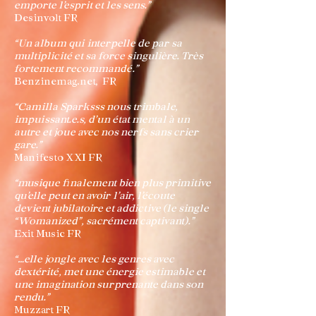
emporte l’esprit et les sens.”
Desinvolt FR
“Un album qui interpelle de par sa
multiplicité et sa force singulière. Très
fortement recommandé.”
Benzinemag.net, FR
“Camilla Sparksss nous trimbale,
impuissant.e.s, d’un état mental à un
autre et joue avec nos nerfs sans crier
gare.”
Manifesto XXI FR
“musique finalement bien plus primitive
qu’elle peut en avoir l’air, l’écoute
devient jubilatoire et addictive (le single
“Womanized”, sacrément captivant).”
Exit Music FR
“…elle jongle avec les genres avec
dextérité, met une énergie estimable et
une imagination surprenante dans son
rendu.”
Muzzart FR