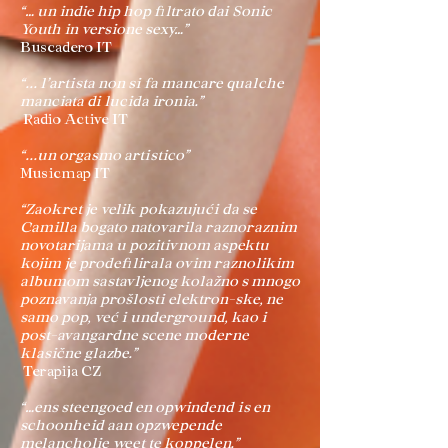
“… un indie hip hop filtrato dai Sonic
Youth in versione sexy…”
Buscadero IT
“... l’artista non si fa mancare qualche
manciata di lucida ironia.”
Radio Active IT
“...un orgasmo artistico”
Musicmap IT
“Zaokret je velik pokazujući da se
Camilla bogato natovarila raznoraznim
novotarijama u pozitivnom aspektu
kojim je prodefilirala ovim raznolikim
albumom sastavljenog kolažno s mnogo
poznavanja prošlosti elektron-ske, ne
samo pop, već i underground, kao i
post-avangardne scene moderne
klasične glazbe.”
Terapija CZ
“…ens steengoed en opwindend is en
schoonheid aan opzwepende
melancholie weet te koppelen.”