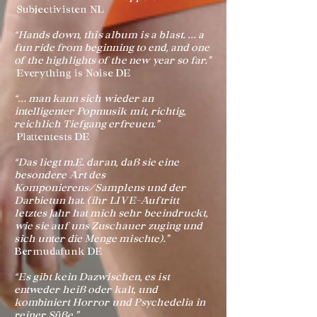
Subjectivisten NL
“Hands down, this album is a blast. ... a
fun ride from beginning to end, and one
of the highlights of the new year so far.”
Everything is Noise DE
“... man kann sich wieder an
intelligenter Popmusik mit, richtig,
reichlich Tiefgang erfreuen.”
Plattentests DE
“Das liegt m.E. daran, daß sie eine
besondere Art des
Komponierens/Samplens und der
Darbietun hat. (ihr LIVE-Auftritt
letztes Jahr hat mich sehr beeindruckt,
wie sie auf uns Zuschauer zuging und
sich unter die Menge mischte).”
Bermudafunk DE
“Es gibt kein Dazwischen, es ist
entweder heiß oder kalt, und
kombiniert Horror und Psychedelia in
reiner Süße.”